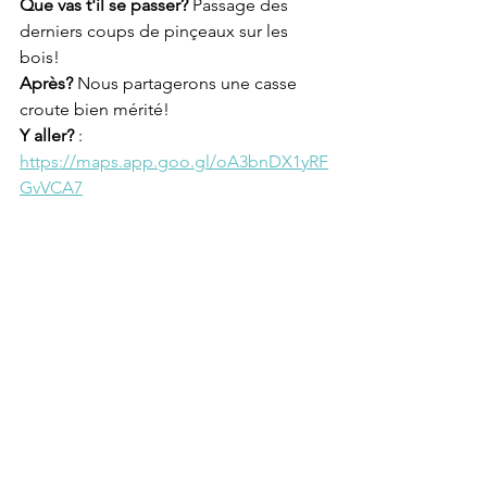
Que vas t'il se passer?
 Passage des 
derniers coups de pinçeaux sur les 
bois!
Après?
 Nous partagerons une casse 
croute bien mérité!
Y aller?
 : 
https://maps.app.goo.gl/oA3bnDX1yRF
GvVCA7