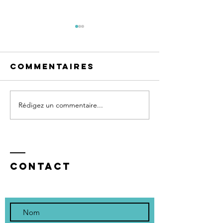
Commentaires
Le 10 Mai 2026
Rédigez un commentaire...
Les pier
du four
Contact