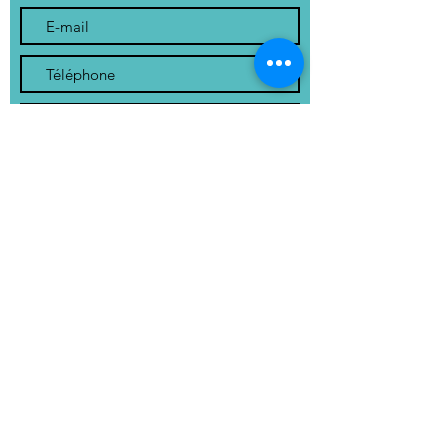
Envoyer
1, Place de la Mairie
24200 St André Allas