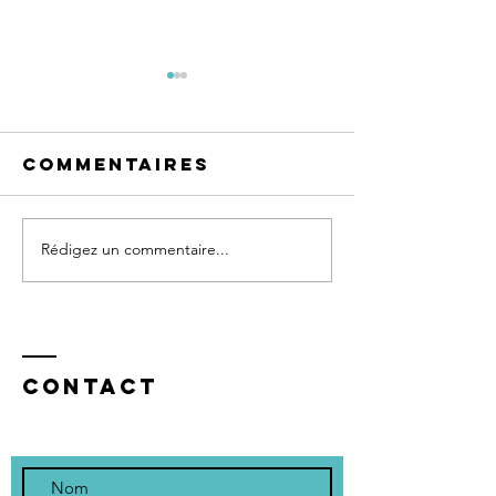
Commentaires
Le 10 Mai 2026
Rédigez un commentaire...
Les pier
du four
Contact