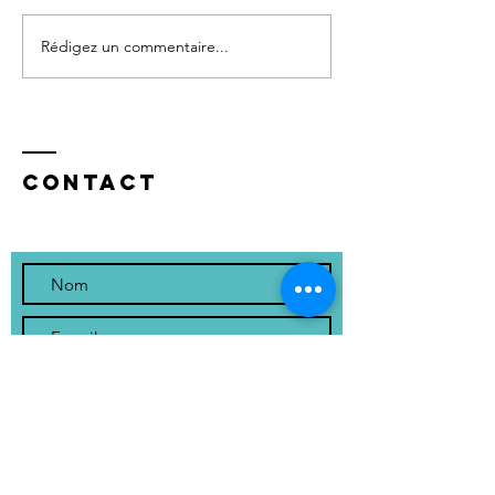
Le 10 Mai 2026
Rédigez un commentaire...
Les pier
du four
Contact