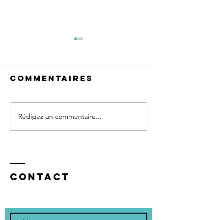
Commentaires
Le 10 Mai 2026
Rédigez un commentaire...
Les pier
du four
Contact