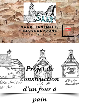
SAAP, Ensemble,
Sauvegardons
Notre
Patrimoine!
Projet de
construction
d'un four à
pain